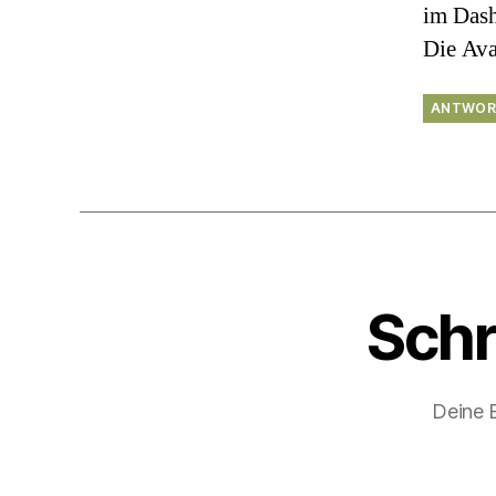
im Das
Die Av
ANTWOR
Schr
Deine E